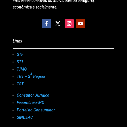
interesses coletivos ou individuais da categoria,
econômica e socialmente.
Links
STF
STJ
TJMG
a
TRT – 3
Região
TST
Consultor Jurídico
Fecomércio-MG
Portal do Consumidor
SINDEAC