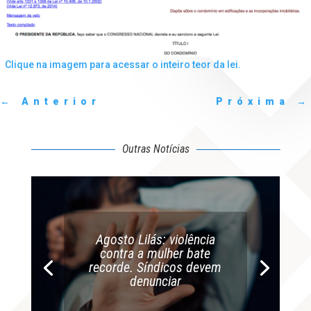
Clique na imagem para acessar o inteiro teor da lei.
←
Anterior
Próxima
→
Outras Notícias
Agosto Lilás: violência
contra a mulher bate
recorde. Síndicos devem
denunciar