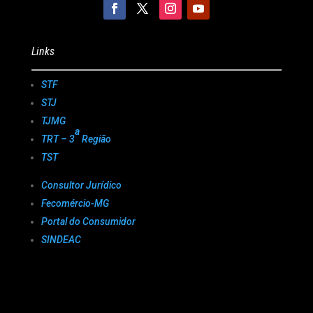
Links
STF
STJ
TJMG
a
TRT – 3
Região
TST
Consultor Jurídico
Fecomércio-MG
Portal do Consumidor
SINDEAC