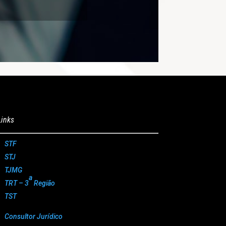
Links
STF
STJ
TJMG
a
TRT – 3
Região
TST
Consultor Jurídico