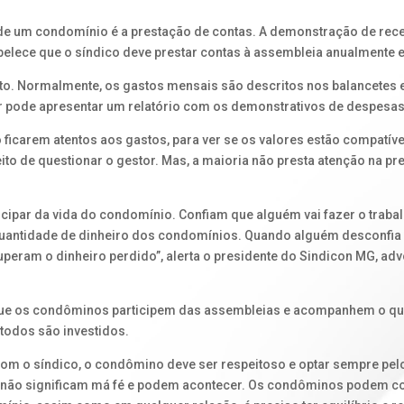
de um condomínio é a prestação de contas. A demonstração de recei
estabelece que o síndico deve prestar contas à assembleia anualmente
feito. Normalmente, os gastos mensais são descritos nos balancetes
r pode apresentar um relatório com os demonstrativos de despesas e
ficarem atentos aos gastos, para ver se os valores estão compatív
ito de questionar o gestor. Mas, a maioria não presta atenção na pre
cipar da vida do condomínio. Confiam que alguém vai fazer o trabal
uantidade de dinheiro dos condomínios. Quando alguém desconfia q
eram o dinheiro perdido”, alerta o presidente do Sindicon MG, ad
e os condôminos participem das assembleias e acompanhem o que é 
todos são investidos.
com o síndico, o condômino deve ser respeitoso e optar sempre pel
 não significam má fé e podem acontecer. Os condôminos podem cob