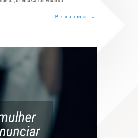
peito”, orienta Carlos Eduardo.
Próxima
→
 mulher
nunciar