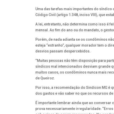
Uma das tarefas mais importantes do síndico 
Código Civil (artigo 1.348, inciso VIII), que 
A lei, entretanto, não determina como isso é 
mensal. Ao fim do ano ou do mandato, o gesto
Porém, de nada adianta se os condôminos não 
esteja “estranho”, qualquer morador tem o dire
desvios passam despercebidos.
“Muitas pessoas não têm disposição para parti
síndicos mal intencionados desviam grande q
muitos casos, os condôminos nunca mais recup
de Queiroz.
Por isso, a recomendação do Sindicon MG é qu
dos gastos e vão saber no que os recursos de 
É importante lembrar ainda que ao conversar 
prova necessariamente irregularidade. “Erros