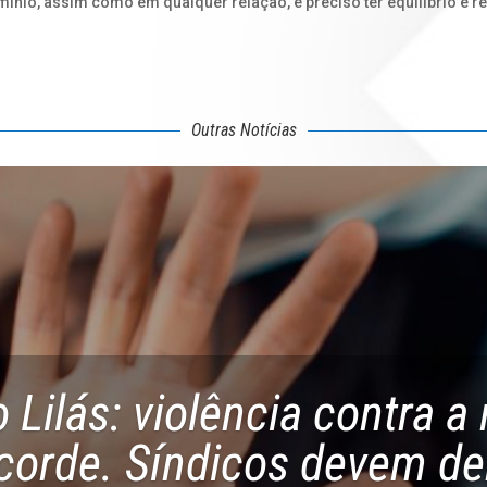
io, assim como em qualquer relação, é preciso ter equilíbrio e res
Outras Notícias
 Lilás: violência contra a
ecorde. Síndicos devem de