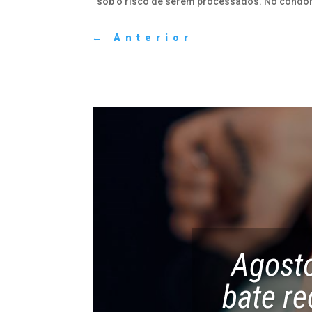
sob o risco de serem processados. No condomín
←
Anterior
Agosto
bate r