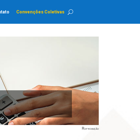
tato
Convenções Coletivas
Reprodução