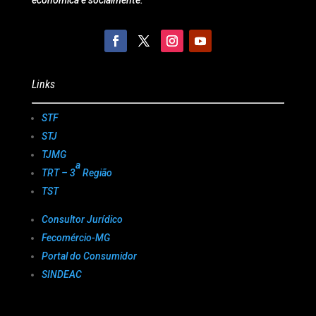
econômica e socialmente.
Links
STF
STJ
TJMG
a
TRT – 3
Região
TST
Consultor Jurídico
Fecomércio-MG
Portal do Consumidor
SINDEAC